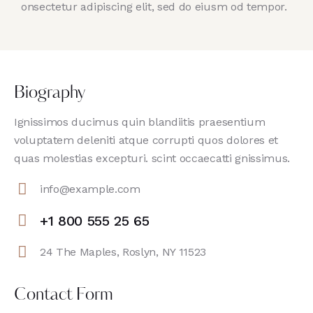
onsectetur adipiscing elit, sed do eiusm od tempor.
Biography
Ignissimos ducimus quin blandiitis praesentium
voluptatem deleniti atque corrupti quos dolores et
quas molestias excepturi. scint occaecatti gnissimus.
info@example.com
E-
+1 800 555 25 65
m
Ph
ail
24 The Maples, Roslyn, NY 11523
on
:
Ad
e:
dr
Contact Form
es